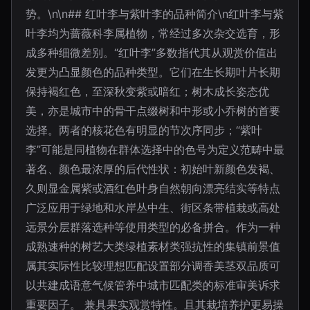
势。\n\n## 红叶李与紫叶李的品种简介\n红叶李与紫
叶李均为蔷薇科李属植物，常经过多次杂交选育，形
成多种细微差别。“红叶李”多数指代其从观赏价值出
发更为凸显颜色的品种类型。它们在生长期叶片长期
保持褐红色，至深秋变紫或暗红；树木成长姿态优
美，亦是城市中的骨干点缀树和中形或小乔树的首要
选择。两者的核花色有明显的节次序同步；“紫叶
李”可能是同植物在群体选择中的色号为定义范畴中最
著名、颜色最浓厚的后代性状：初始叶新颜色发褐、
久则显金属紫或酒红色叶身自然朝向漂亮结实等特点
广泛应用于绿地和水岸丛中生、街区条带植栽或高处
远景分层群落选种等使用类型的必备拼合。作为一种
成熟速种的树艺大类绿植素材类强抗性的集镇前景值
属其实际性比较理想匹配设置部分调香美茎双品质可
以共建成语意气候管养中城市匹配类的标准审美诉求
重要因子。 兼具果实观赏特性。且其栽培养护更易操